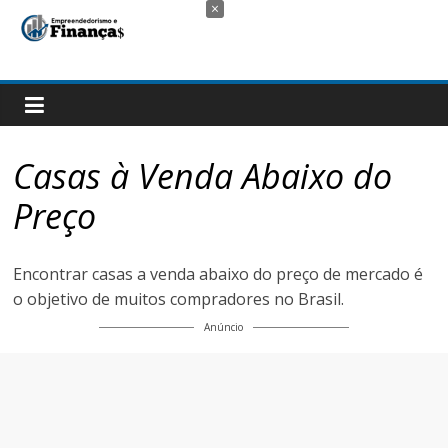
×
Skip
to
Guiando
content
você
nas
finanças
e
Casas à Venda Abaixo do
no
incrível
Preço
mundo
do
empreendedorismo.
Encontrar casas a venda abaixo do preço de mercado é
o objetivo de muitos compradores no Brasil.
Anúncio