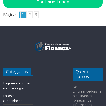
Continue Lendo
Páginas:
1
2
3
Categorias
Quem
somos
Empreendedorism
No
o e empregos
Empreendedorism
Fatos e
o e Finanças,
fornecemos
curiosidades
informações