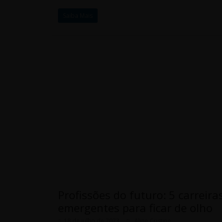
Saiba Mais
Profissões do futuro: 5 carreira
emergentes para ficar de olho
18 de julho de 2023
Aline Cristine