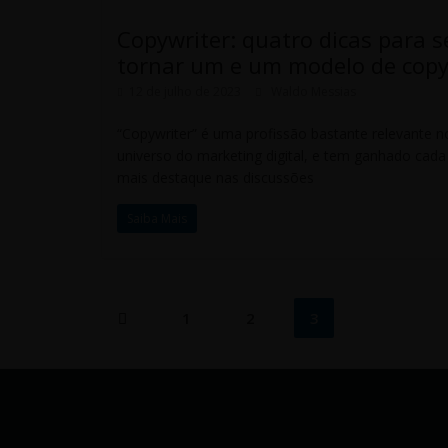
Copywriter: quatro dicas para s
tornar um e um modelo de cop
12 de julho de 2023
Waldo Messias
“Copywriter” é uma profissão bastante relevante n
universo do marketing digital, e tem ganhado cada
mais destaque nas discussões
Saiba Mais
Navegação
1
2
3
por
posts