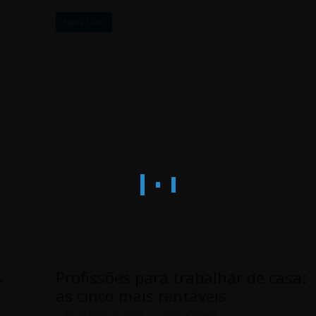
Saiba Mais
s
Profissões para trabalhar de casa:
as cinco mais rentáveis
18 de julho de 2023
Aline Cristine