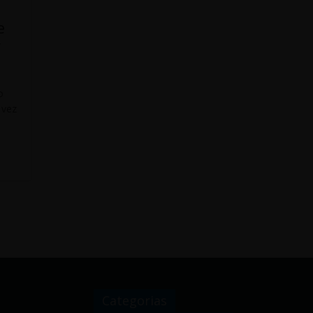
e
y
o
 vez
Categorias