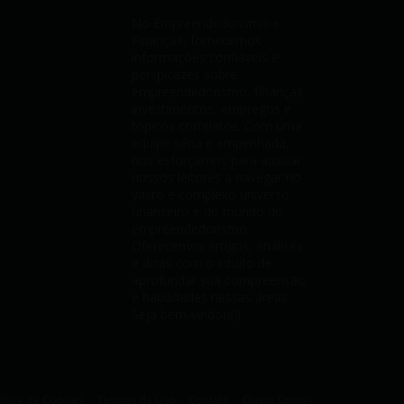
No Empreendedorismo e
Finanças, fornecemos
informações confiáveis e
perspicazes sobre
empreendedorismo, finanças,
investimentos, empregos e
tópicos correlatos. Com uma
equipe séria e empenhada,
nos esforçamos para auxiliar
nossos leitores a navegar no
vasto e complexo universo
financeiro e do mundo do
empreendedorismo.
Oferecemos artigos, análises
e dicas com o intuito de
aprofundar sua compreensão
e habilidades nessas áreas.
Seja bem-vindo(a)!
lítica de Cookies
Termos de Uso
Contato
Quem Somos